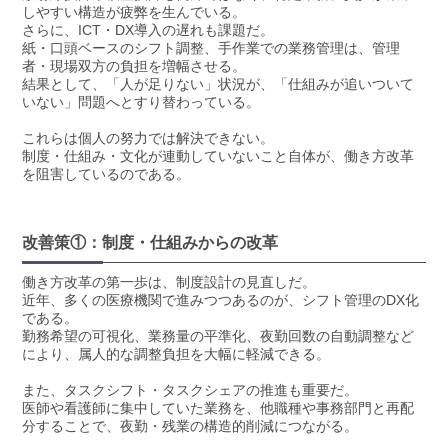
しやすい構造が疲弊を生んでいる。
さらに、ICT・DX導入の遅れも課題だ。
紙・口頭ベースのシフト調整、手作業での業務管理は、管理
者・現場双方の負担を増幅させる。
結果として、「人が足りない」状況が、「仕組みが追いついて
いない」問題へとすり替わっている。
これらは個人の努力では解決できない。
制度・仕組み・文化が連動していないこと自体が、働き方改革
を阻害しているのである。
改善策①：制度・仕組みからの改革
働き方改革の第一歩は、制度設計の見直しだ。
近年、多くの医療機関で進みつつあるのが、シフト管理のDX化
である。
勤務希望の可視化、業務量の平準化、夜勤回数の自動調整など
により、属人的な調整負担を大幅に軽減できる。
また、タスクシフト・タスクシェアの推進も重要だ。
医師や看護師に集中していた業務を、他職種や事務部門と再配
分することで、夜勤・残業の構造的削減につながる。