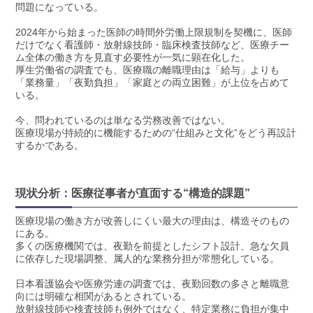
問題になっている。
2024年から始まった医師の時間外労働上限規制を契機に、医師
だけでなく看護師・放射線技師・臨床検査技師など、医療チー
ム全体の働き方を見直す必要性が一気に顕在化した。
厚生労働省の調査でも、医療職の離職理由は「給与」よりも
「業務量」「夜勤負担」「家庭との両立困難」が上位を占めて
いる。
今、問われているのは単なる労務改善ではない。
医療現場が持続的に機能するための“仕組みと文化”をどう再設計
するかである。
現状分析：医療従事者が直面する“構造的課題”
医療現場の働き方が改善しにくい最大の理由は、構造そのもの
にある。
多くの医療機関では、夜勤を前提としたシフト設計、急な欠員
に依存した現場調整、属人的な業務分担が常態化している。
日本看護協会や医療労連の調査では、夜勤回数の多さと離職意
向には明確な相関があるとされている。
放射線技師や検査技師も例外ではなく、特定業務に負担が集中