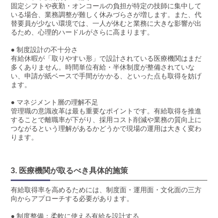
固定シフトや夜勤・オンコールの負担が特定の技師に集中して
いる場合、業務調整が難しく休みづらさが増します。また、代
替要員が少ない環境では、一人が休むと業務に大きな影響が出
るため、心理的ハードルがさらに高まります。
● 制度設計の不十分さ
有給休暇が「取りやすい形」で設計されている医療機関はまだ
多くありません。時間単位有給・半休制度が整備されていな
い、申請が紙ベースで手間がかかる、といった点も取得を妨げ
ます。
● マネジメント層の理解不足
管理職の意識改革は最も重要なポイントです。有給取得を推進
することで離職率が下がり、採用コスト削減や業務の質向上に
つながるという理解があるかどうかで現場の運用は大きく変わ
ります。
3. 医療機関が取るべき具体的施策
有給取得率を高めるためには、制度面・運用面・文化面の三方
向からアプローチする必要があります。
● 制度整備：柔軟に使える有給を設計する