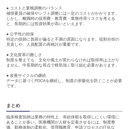
● コストと業務調整のバランス
補填要員の確保やシフト調整には一定のコストがかかります。
しかし、離職時の採用費・教育費・業務停滞リスクを考える
と、長期的には投資効果が高いといえます。
● 公平性の担保
特定の技師に負荷が偏ると不満の原因になります。役割分担の
見直しや、人員配置の再検討が重要です。
● 文化変革の難しさ
制度を整えても、文化や風土が変わらなければ取得率は上がり
ません。中長期的な視点で根気強く取り組む必要があります。
● 改善サイクルの継続
データに基づくPDCAを継続し、制度の形骸化を防ぐことが必要
です。
まとめ
臨床検査技師は業務の特性上、有給休暇を取得しにくい環境に
あることが多い。医療機関が人材を定着させるには、制度整
備、勤務体制の柔軟化、管理職教育、申請プロセスのIT化な