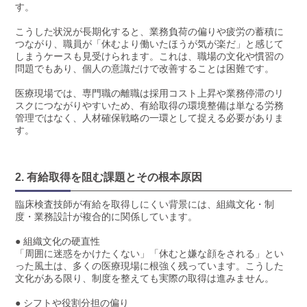
す。
こうした状況が長期化すると、業務負荷の偏りや疲労の蓄積に
つながり、職員が「休むより働いたほうが気が楽だ」と感じて
しまうケースも見受けられます。これは、職場の文化や慣習の
問題でもあり、個人の意識だけで改善することは困難です。
医療現場では、専門職の離職は採用コスト上昇や業務停滞のリ
スクにつながりやすいため、有給取得の環境整備は単なる労務
管理ではなく、人材確保戦略の一環として捉える必要がありま
す。
2. 有給取得を阻む課題とその根本原因
臨床検査技師が有給を取得しにくい背景には、組織文化・制
度・業務設計が複合的に関係しています。
● 組織文化の硬直性
「周囲に迷惑をかけたくない」「休むと嫌な顔をされる」とい
った風土は、多くの医療現場に根強く残っています。こうした
文化がある限り、制度を整えても実際の取得は進みません。
● シフトや役割分担の偏り