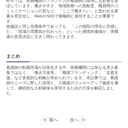
昨今では、医療機関のブランド力が看護師の採用にも影響を及
ぼしています。働きやすさ、地域医療への貢献度、職員間のコ
ミュニケーションの質など、「ここで働きたい」と思わせる要
素を明文化し、WebやSNSで積極的に発信することが重要で
す。
他施設と同じ待遇条件であっても、「この病院の理念に共感し
た」「現場の雰囲気が伝わった」といった感情的価値が、求職
者の意思決定に大きく関わってきます。
まとめ
看護師の転職市場が活発化する中、医療機関には単なる求人募
集ではなく、「働き方改革」「職場ブランディング」「定着支
援」など多面的な戦略が求められています。本記事では、看護
師のニーズに即した採用と、入職後のフォローアップ施策を通
じて、継続的な人材確保を実現するための方策を解説しまし
た。
<
前へ
次へ
>