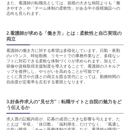
また、看護師の転職先としては、規模の大きな病院よりも「働
きやすさ」や「チーム体制の柔軟性」がある中小規模施設への
志向も見られます。
2.看護師が求める「働き方」とは：柔軟性と自己実現の
両立
看護師の働き方に対する希望は多様化しています。日勤・夜勤
のバランス、時短勤務、リモートでの事務作業など、多様なシ
フトに対応できる柔軟な体制づくりが求められます。加えて、
研修や資格取得支援制度を導入することで、看護師のスキルア
ップを後押しし、やりがいを高めることが可能です。
とくに育児や介護との両立を図る世代にとっては、勤務時間の
自由度が定着率を左右する要因となります。
3.好条件求人の“見せ方”：転職サイトと自院の魅力をど
う伝えるか
求人票の記載内容が、応募の成否に大きな影響を与えます。た
とえば「年収」「休日数」「福利厚生」だけでなく、「風通し
の良い職場」「チーム医療体制の充実」など、看護師が職場に