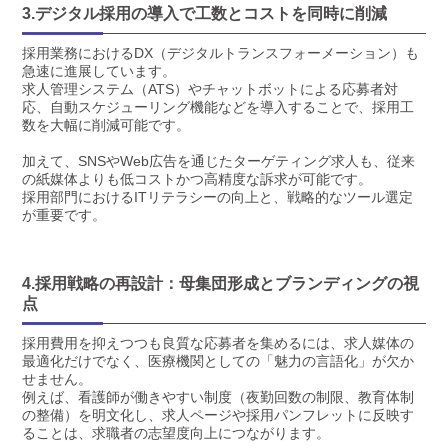
3.デジタル採用の導入で工数とコストを同時に削減
採用業務におけるDX（デジタルトランスフォーメーション）も
急速に進展しています。
求人管理システム（ATS）やチャットボットによる応募者対
応、自動スケジューリング機能などを導入することで、採用工
数を大幅に削減可能です。
加えて、SNSやWeb広告を通じたターゲティング求人も、従来
の紙媒体よりも低コストかつ高精度な訴求が可能です。
採用部門におけるITリテラシーの向上と、戦略的なツール選定
が重要です。
4.採用戦略の再設計：母集団形成とブランディングの視
点
採用費用を抑えつつも良質な応募者を集めるには、求人媒体の
最適化だけでなく、医療機関としての「魅力の言語化」が欠か
せません。
例えば、看護師が働きやすい制度（夜勤回数の制限、教育体制
の整備）を明文化し、求人ページや採用パンフレットに反映す
ることは、求職者の志望度向上につながります。